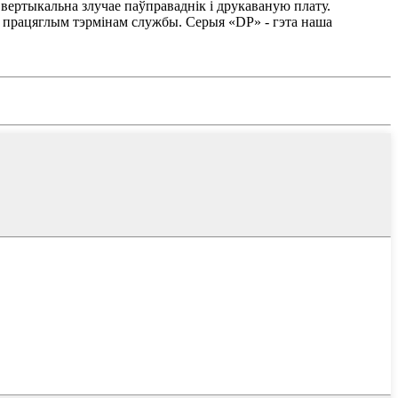
 вертыкальна злучае паўправаднік і друкаваную плату.
 працяглым тэрмінам службы. Серыя «DP» - гэта наша