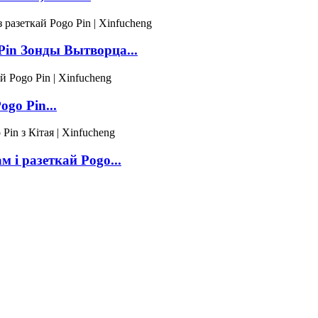
Pin Зонды Вытворца...
go Pin...
 і разеткай Pogo...