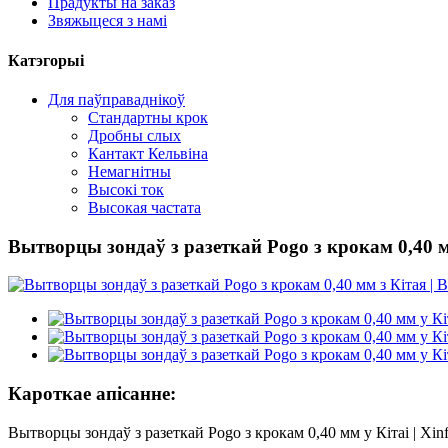
Прадукты на заказ
Звяжыцеся з намі
Катэгорыі
Для паўправаднікоў
Стандартны крок
Дробны слых
Кантакт Кельвіна
Немагнітны
Высокі ток
Высокая частата
Вытворцы зондаў з разеткай Pogo з крокам 0,40 мм
Кароткае апісанне:
Вытворцы зондаў з разеткай Pogo з крокам 0,40 мм у Кітаі | Xin