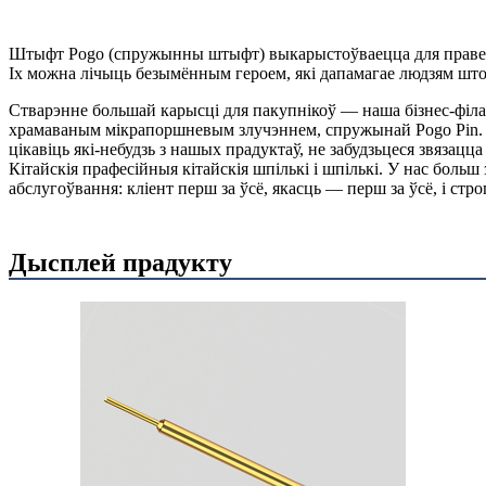
Штыфт Pogo (спружынны штыфт) выкарыстоўваецца для праверк
Іх можна лічыць безымённым героем, які дапамагае людзям шт
Стварэнне большай карысці для пакупнікоў — наша бізнес-філ
храмаваным мікрапоршневым злучэннем, спружынай Pogo Pin. Мы
цікавіць які-небудзь з нашых прадуктаў, не забудзьцеся звязацца
Кітайскія прафесійныя кітайскія шпількі і шпількі. У нас боль
абслугоўвання: кліент перш за ўсё, якасць — перш за ўсё, і стр
Дысплей прадукту