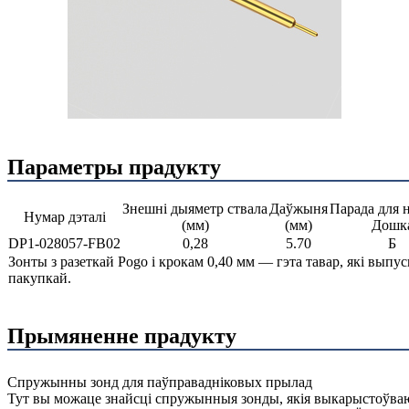
Параметры прадукту
Знешні дыяметр ствала
Даўжыня
Парада для н
Нумар дэталі
(мм)
(мм)
Дошк
DP1-028057-FB02
0,28
5.70
Б
Зонты з разеткай Pogo і крокам 0,40 мм — гэта тавар, які выпуск
пакупкай.
Прымяненне прадукту
Спружынны зонд для паўправадніковых прылад
Тут вы можаце знайсці спружынныя зонды, якія выкарыстоўваюц