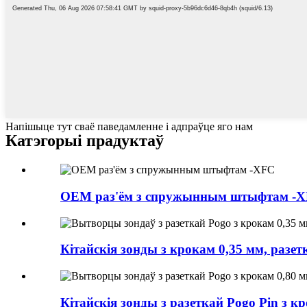
Напішыце тут сваё паведамленне і адпраўце яго нам
Катэгорыі прадуктаў
OEM раз'ём з спружынным штыфтам -
Кітайскія зонды з крокам 0,35 мм, разетк
Кітайскія зонды з разеткай Pogo Pin з кр