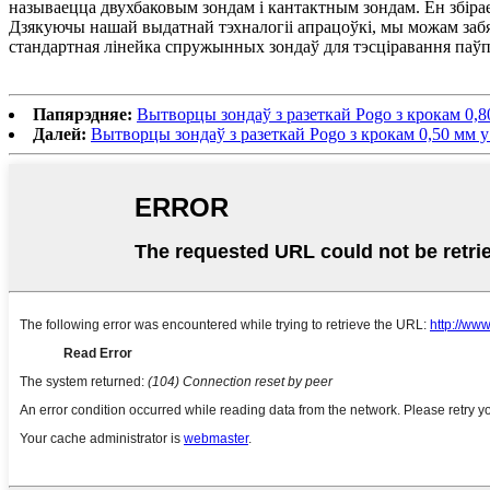
называецца двухбаковым зондам і кантактным зондам. Ён збірае
Дзякуючы нашай выдатнай тэхналогіі апрацоўкі, мы можам заб
стандартная лінейка спружынных зондаў для тэсціравання паўп
Папярэдняе:
Вытворцы зондаў з разеткай Pogo з крокам 0,80
Далей:
Вытворцы зондаў з разеткай Pogo з крокам 0,50 мм у 