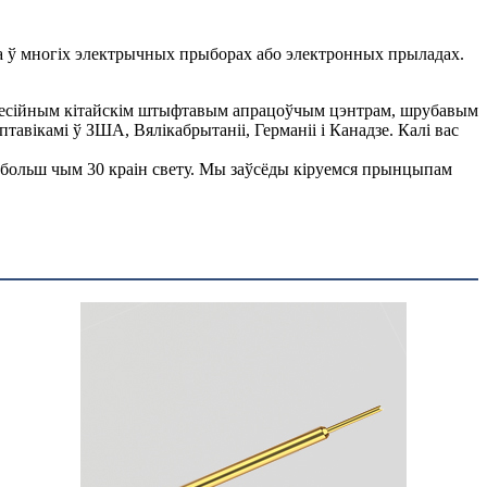
 ў многіх электрычных прыборах або электронных прыладах.
рафесійным кітайскім штыфтавым апрацоўчым цэнтрам, шрубавым
вікамі ў ЗША, Вялікабрытаніі, Германіі і Канадзе. Калі вас
 ў больш чым 30 краін свету. Мы заўсёды кіруемся прынцыпам