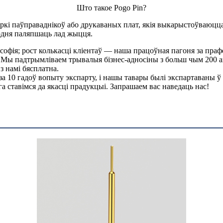
Што такое Pogo Pin?
і паўправаднікоў або друкаваных плат, якія выкарыстоўваюцца
одня паляпшаць лад жыцця.
асофія; рост колькасці кліентаў — наша працоўная пагоня за п
 падтрымліваем трывалыя бізнес-адносіны з больш чым 200 апта
 з намі бясплатна.
ш за 10 гадоў вопыту экспарту, і нашы тавары былі экспартаваны
ога ставімся да якасці прадукцыі. Запрашаем вас наведаць нас!