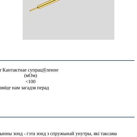
г
Кантактнае супраціўленне
(мОм)
<100
даміце нам загадзя перад
нны зонд - гэта зонд з спружынай унутры, які таксама