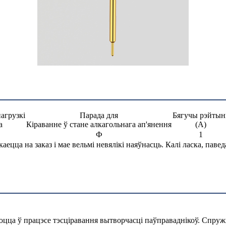
агрузкі
Парада для
Бягучы рэйтын
а
Кіраванне ў стане алкагольнага ап'янення
(А)
Ф
1
аецца на заказ і мае вельмі невялікі наяўнасць. Калі ласка, паве
ца ў працэсе тэсціравання вытворчасці паўправаднікоў. Спружы