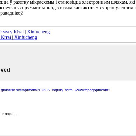
цца ў разетку мікрасхемы і становіцца электронным шляхам, які
яспечыць спружынны зонд з нізкім кантактным супраціўленнем і
раваднікоў.
 мм у Кітаі | Xinfucheng
Кітаі | Xinfucheng