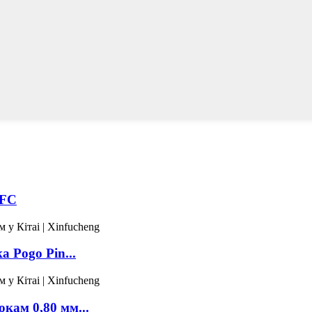
XFC
а Pogo Pin...
окам 0,80 мм...