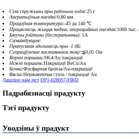
Сіла спружыны пры рабочым ходзе:
25 г
Аператыўныя паездкі:
0,80 мм
Працоўная тэмпература:
-45 да 140 ℃
Працягласць жыцця падчас аперацыйных паездак:
1000 тыс.
Бягучы рэйтынг (бесперапынны):
1A
Самаіндукцыя:
Прапускная здольнасць пры -1 дБ:
Супраціўленне пастаяннага току:
≦0,05 Ом
Верхні поршань:
SK4/Au пакрыццё
Ніжні поршань:
Пакрыццё BeCu/Au
Бочка:
Фосфарная бронза/Au-пакрыццё
Вясна:
Нержавеючая сталь / пакрыццё Au
Дашліце нам ліст
DP1-028057-FB02
Падрабязнасці прадукту
Тэгі прадукту
Уводзіны ў прадукт