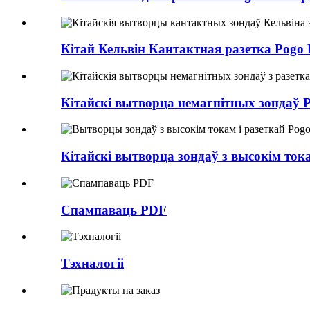
Кітай Кельвін Кантактная разетка Pogo 
Кітайскі вытворца немагнітных зондаў Po
Кітайскі вытворца зондаў з высокім токам
Спампаваць PDF
Тэхналогіі