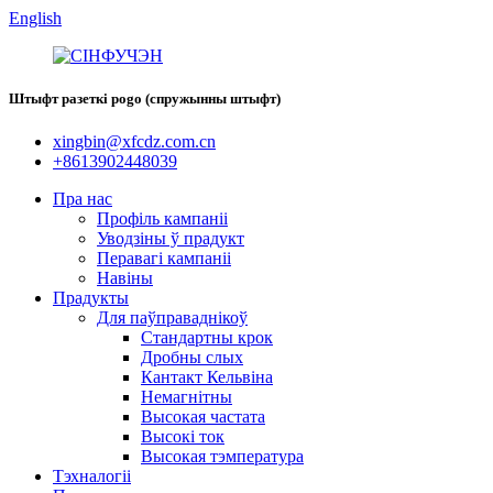
English
Штыфт разеткі pogo (спружынны штыфт)
xingbin@xfcdz.com.cn
+8613902448039
Пра нас
Профіль кампаніі
Уводзіны ў прадукт
Перавагі кампаніі
Навіны
Прадукты
Для паўправаднікоў
Стандартны крок
Дробны слых
Кантакт Кельвіна
Немагнітны
Высокая частата
Высокі ток
Высокая тэмпература
Тэхналогіі