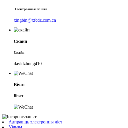
Электронная пошта
xingbin@xfcdz.com.cn
Скайп
Скайп
davidzhong410
Вічат
Вічат
Адправіць электронны ліст
Уільям