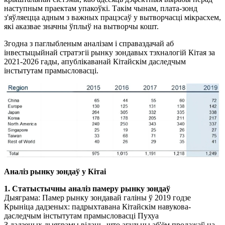
наступным праектам упакоўкі. Такім чынам, плата-зонд
з'яўляецца адным з важных працэсаў у вытворчасці мікрасхем,
які аказвае значны ўплыў на вытворчы кошт.
Згодна з паглыбленым аналізам і справаздачай аб
інвестыцыйнай стратэгіі рынку зондавых тэхналогій Кітая за
2021-2026 гады, апублікаванай Кітайскім даследчым
інстытутам прамысловасці.
Аналіз рынку зондаў у Кітаі
1. Статыстычны аналіз памеру рынку зондаў
Дыяграма: Памер рынку зондавай галіны ў 2019 годзе
Крыніца дадзеных: падрыхтавана Кітайскім навукова-
даследчым інстытутам прамысловасці Пухуа
З дадзеных дыяграмы відаць, што агульны аб'ём продажаў на