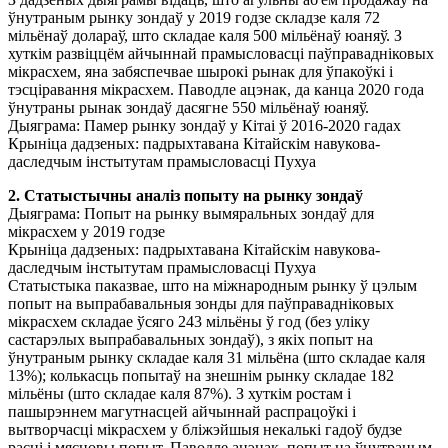
ўнутраным рынку зондаў у 2019 годзе складзе каля 72
мільёнаў долараў, што складае каля 500 мільёнаў юаняў. З
хуткім развіццём айчыннай прамысловасці паўправадніковых
мікрасхем, яна забяспечвае шырокі рынак для ўпакоўкі і
тэсціравання мікрасхем. Паводле ацэнак, да канца 2020 года
ўнутраны рынак зондаў дасягне 550 мільёнаў юаняў.
Дыяграма: Памер рынку зондаў у Кітаі ў 2016-2020 гадах
Крыніца дадзеных: падрыхтавана Кітайскім навукова-
даследчым інстытутам прамысловасці Пухуа
2. Статыстычны аналіз попыту на рынку зондаў
Дыяграма: Попыт на рынку вымяральных зондаў для
мікрасхем у 2019 годзе
Крыніца дадзеных: падрыхтавана Кітайскім навукова-
даследчым інстытутам прамысловасці Пухуа
Статыстыка паказвае, што на міжнародным рынку ў цэлым
попыт на выпрабавальныя зонды для паўправадніковых
мікрасхем складае ўсяго 243 мільёны ў год (без уліку
састарэлых выпрабавальных зондаў), з якіх попыт на
ўнутраным рынку складае каля 31 мільёна (што складае каля
13%); колькасць попытаў на знешнім рынку складае 182
мільёны (што складае каля 87%). З хуткім ростам і
пашырэннем магутнасцей айчыннай распрацоўкі і
вытворчасці мікрасхем у бліжэйшыя некалькі гадоў будзе
расці і мясцовы попыт. Паводле ацэнак, попыт на ўнутраным