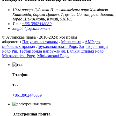
10-ы паверх будынка H, тэхналагічны парк Хуамінчэн
Ханьхайда, дарога Цяньян, 7, вуліца Сонган, раён Баоань,
горад Шэньчжэнь, Кітай, 518105
Тэл.:
+8613902448039
xingbin@xfcdz.com.cn
© Аўтарскае права - 2010-2024: Усе правы
абаронены.
Папулярныя тавары
-
Мапа сайта
-
AMP для
мабільных прылад
Друкаваная плата Pogo
,
Заціск для зонда
Pogo Pin
,
Тэстар зонда напружання
,
Вялікія шпількі Pogo
,
Мікра-заціскі Pogo
,
Міні-заколкі Pogo
,
Тэлефон
Тэл.
+8613902448039
Электронная пошта