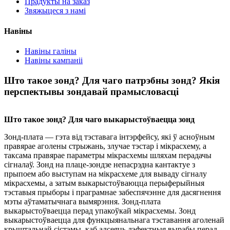
Прадукты на заказ
Звяжыцеся з намі
Навіны
Навіны галіны
Навіны кампаніі
Што такое зонд? Для чаго патрэбны зонд? Якія
перспектывы зондавай прамысловасці
Што такое зонд? Для чаго выкарыстоўваецца зонд
Зонд-плата — гэта від тэставага інтэрфейсу, які ў асноўным
правярае аголены стрыжань, злучае тэстар і мікрасхему, а
таксама правярае параметры мікрасхемы шляхам перадачы
сігналаў. Зонд на плаце-зондзе непасрэдна кантактуе з
прыпоем або выступам на мікрасхеме для вываду сігналу
мікрасхемы, а затым выкарыстоўваюцца перыферыйныя
тэставыя прыборы і праграмнае забеспячэнне для дасягнення
мэты аўтаматычнага вымярэння. Зонд-плата
выкарыстоўваецца перад упакоўкай мікрасхемы. Зонд
выкарыстоўваецца для функцыянальнага тэставання аголенай
крыштальнай сістэмы, каб адсеяць дэфектныя вырабы перад