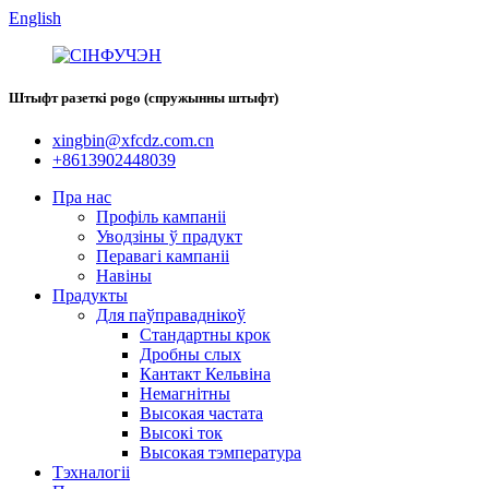
English
Штыфт разеткі pogo (спружынны штыфт)
xingbin@xfcdz.com.cn
+8613902448039
Пра нас
Профіль кампаніі
Уводзіны ў прадукт
Перавагі кампаніі
Навіны
Прадукты
Для паўправаднікоў
Стандартны крок
Дробны слых
Кантакт Кельвіна
Немагнітны
Высокая частата
Высокі ток
Высокая тэмпература
Тэхналогіі