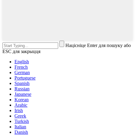
Націсніце Enter для пошуку або
ESC для закрыцця
English
French
German
Portuguese
Spanish
Russian
Japanese
Korean
Arabic
Irish
Greek
Turkish
Italian
Danish